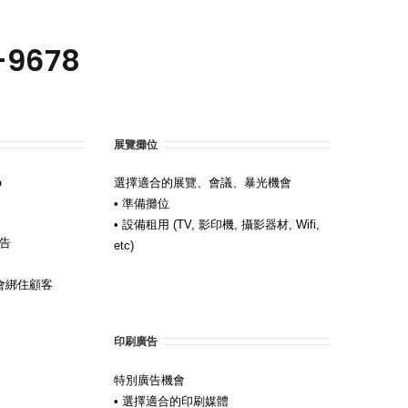
6-9678
展覽攤位
p
選擇適合的展覽、會議、暴光機會
• 準備攤位
• 設備租用 (TV, 影印機, 攝影器材, Wifi,
廣告
etc)
會綁住顧客
印刷廣告
特別廣告機會
• 選擇適合的印刷媒體